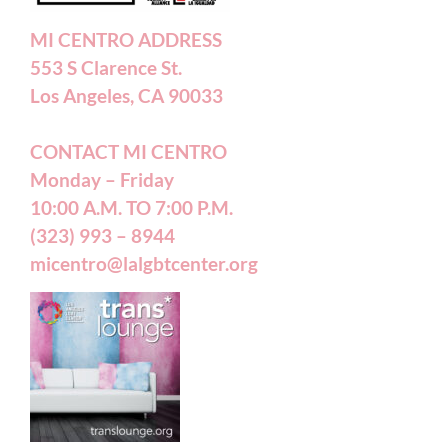
Annual Reports
MI CENTRO ADDRESS
553 S Clarence St.
Accessibility Statement
Los Angeles, CA 90033
CONTACT MI CENTRO
Patient Forms
Monday – Friday
10:00 A.M. TO 7:00 P.M.
(323) 993 – 8944
micentro@lalgbtcenter.org