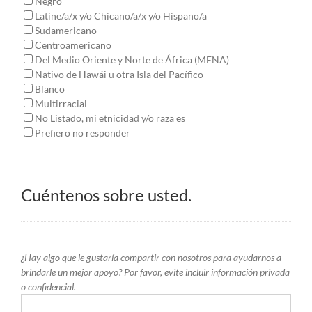
Negro
Latine/a/x y/o Chicano/a/x y/o Hispano/a
Sudamericano
Centroamericano
Del Medio Oriente y Norte de África (MENA)
Nativo de Hawái u otra Isla del Pacífico
Blanco
Multirracial
No Listado, mi etnicidad y/o raza es
Prefiero no responder
Cuéntenos sobre usted.
Cuéntenos
¿Hay algo que le gustaría compartir con nosotros para ayudarnos a
sobre
brindarle un mejor apoyo? Por favor, evite incluir información privada
usted.
o confidencial.