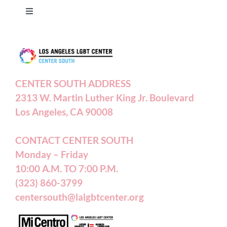
Toggle
Navigation
Press Releases
Contact Us
CENTER SOUTH ADDRESS
2313 W. Martin Luther King Jr. Boulevard
Privacy Policy
Los Angeles, CA 90008
Terms of Service
CONTACT CENTER SOUTH
Monday – Friday
10:00 A.M. TO 7:00 P.M.
Careers
(323) 860-3799
centersouth@lalgbtcenter.org
California Privacy Rights