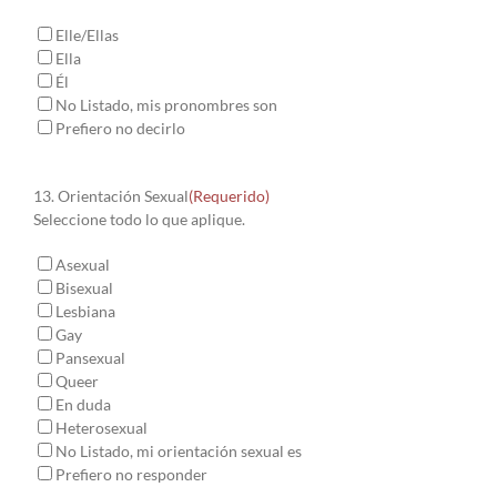
Elle/Ellas
Ella
Él
No Listado, mis pronombres son
Prefiero no decirlo
13. Orientación Sexual
(Requerido)
Seleccione todo lo que aplique.
Asexual
Bisexual
Lesbiana
Gay
Pansexual
Queer
En duda
Heterosexual
No Listado, mi orientación sexual es
Prefiero no responder