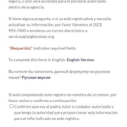
segura, y solo será accesible para el personal autorizado
dentro de la agencia.
Si tiene alguna pregunta, o si ya está registrado/a y necesita
actualizar su información, por favor llámenos al (323)
993‑7400 o envíenos un correo electrónico a
services@lalgbtcenter.org
.
"
(Requerido)
" indicates required fields
To complete this form in English:
English Version
Вы хотели бы заполнить данный формуляр на русском
языке?
Русская версия
Si está completando este registro en nombre de un menor, por
favor revise y confirme a continuación:
Confirmo que soy el padre, tutor o cuidador autorizado y
que tengo la autoridad para proporcionar esta información
para el niño indicado en este registro.